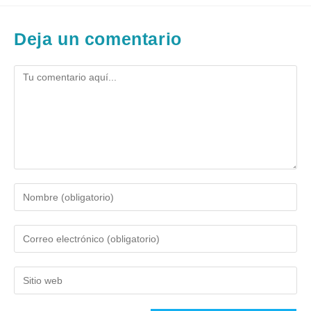
Deja un comentario
Comentario
Introduce
tu
nombre
Introduce
o
tu
nombre
dirección
de
Introduce
de
usuario
la
correo
para
URL