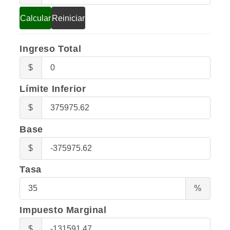
Calcular
Reiniciar
Ingreso Total
Ingreso
$
Total
Límite Inferior
Límite
$
Inferior
Base
Base
$
Tasa
Tasa
%
Impuesto Marginal
Impuesto
$