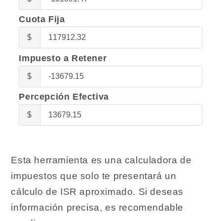
Marginal
Cuota Fija
Cuota
$
Fija
Impuesto a Retener
Impuesto
$
a
Percepción Efectiva
Retener
Percepción
$
Efectiva
Esta herramienta es una calculadora de
impuestos que solo te presentará un
cálculo de ISR aproximado. Si deseas
información precisa, es recomendable