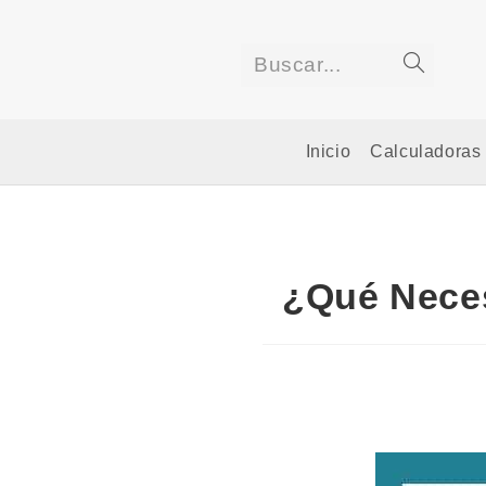
Saltar
al
contenido
Buscar...
Enviar
la
Inicio
Calculadoras
búsqued
¿Qué Neces