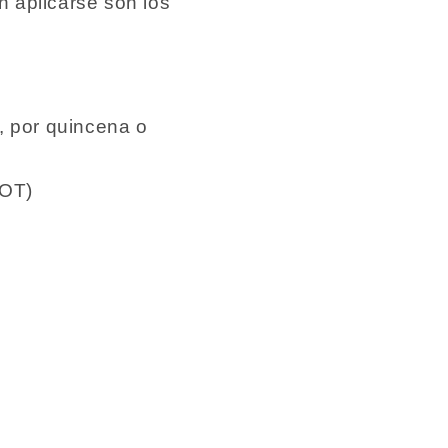
 aplicarse son los
, por quincena o
COT)