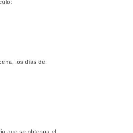
culo:
ena, los días del
)
io que se obtenga el