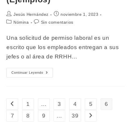
Autor
Publicación
Jesús Hernández
noviembre 1, 2023
de
de
Categoría
Comentarios
Nómina
Sin comentarios
la
la
de
de
entrada:
entrada:
la
la
Una solicitud de permiso laboral es un
entrada:
entrada:
escrito que los empleados entregan a sus
jefes o al área de RRHH…
Solicitud
Continuar Leyendo
De
Permiso
Laboral.
Como
Redactarla
(Ejemplos)
1
…
3
4
5
6
Ir a la página anterior
7
8
9
…
39
Ir a la página siguie