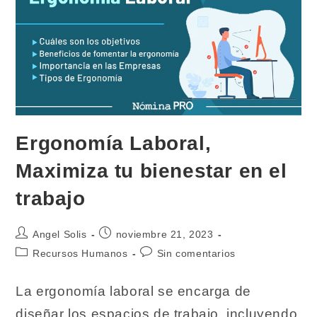
Ergonomía Laboral,
Maximiza tu bienestar en el
trabajo
Autor
Publicación
Angel Solis
noviembre 21, 2023
de
de
Categoría
Comentarios
Recursos Humanos
Sin comentarios
la
la
de
de
entrada:
entrada:
la
la
La ergonomía laboral se encarga de
entrada:
entrada:
diseñar los espacios de trabajo, incluyendo