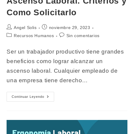
Ascenso Laboral. Criterios y
Como Solicitarlo
Autor
Publicación
Angel Solis
noviembre 29, 2023
de
de
Categoría
Comentarios
Recursos Humanos
Sin comentarios
la
la
de
de
entrada:
entrada:
la
la
Ser un trabajador productivo tiene grandes
entrada:
entrada:
beneficios como lograr alcanzar un
ascenso laboral. Cualquier empleado de
una empresa tiene derecho…
Ascenso
Continuar Leyendo
Laboral.
Criterios
Y
Como
Solicitarlo