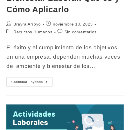
Cómo Aplicarlo
Autor
Publicación
Brayra Arroyo
noviembre 10, 2023
de
de
Categoría
Comentarios
Recursos Humanos
Sin comentarios
la
la
de
de
entrada:
entrada:
la
la
El éxito y el cumplimiento de los objetivos
entrada:
entrada:
en una empresa, dependen muchas veces
del ambiente y bienestar de los…
Bienestar
Continuar Leyendo
Laboral.
Qué
Es
Y
Cómo
Aplicarlo