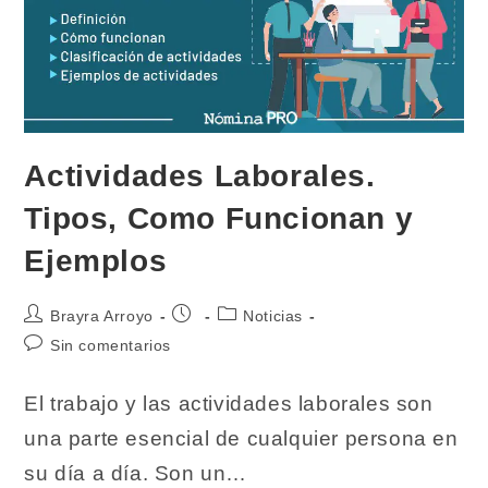
Actividades Laborales.
Tipos, Como Funcionan y
Ejemplos
Autor
Publicación
Categoría
Brayra Arroyo
Noticias
de
de
de
Comentarios
Sin comentarios
la
la
la
de
entrada:
entrada:
entrada:
la
El trabajo y las actividades laborales son
entrada:
una parte esencial de cualquier persona en
su día a día. Son un…