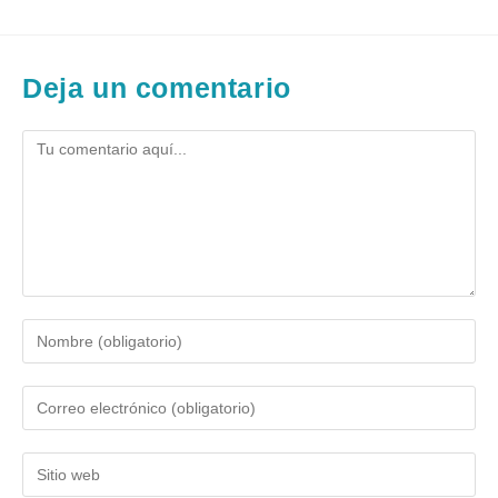
Deja un comentario
Comentario
Introduce
tu
nombre
Introduce
o
tu
nombre
dirección
de
Introduce
de
usuario
la