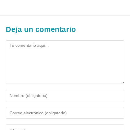
Deja un comentario
Comentario
Introduce
tu
nombre
Introduce
o
tu
nombre
dirección
de
Introduce