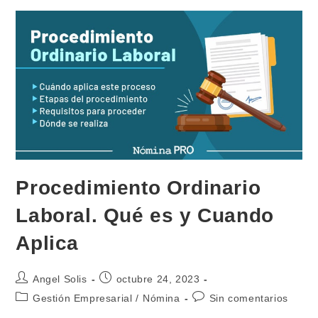
Y
Para
Que
Sirve
Procedimiento Ordinario
Laboral. Qué es y Cuando
Aplica
Autor
Publicación
Angel Solis
octubre 24, 2023
de
de
Categoría
Comentarios
Gestión Empresarial
/
Nómina
Sin comentarios
la
la
de
de