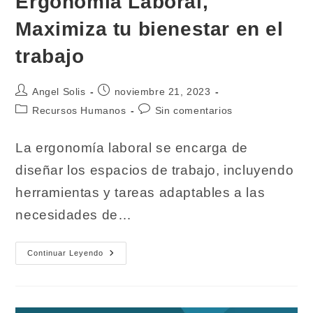
Ergonomía Laboral,
Maximiza tu bienestar en el
trabajo
Autor
Publicación
Angel Solis
noviembre 21, 2023
de
de
Categoría
Comentarios
Recursos Humanos
Sin comentarios
la
la
de
de
entrada:
entrada:
la
la
La ergonomía laboral se encarga de
entrada:
entrada:
diseñar los espacios de trabajo, incluyendo
herramientas y tareas adaptables a las
necesidades de…
Ergonomía
Continuar Leyendo
Laboral,
Maximiza
Tu
Bienestar
En
El