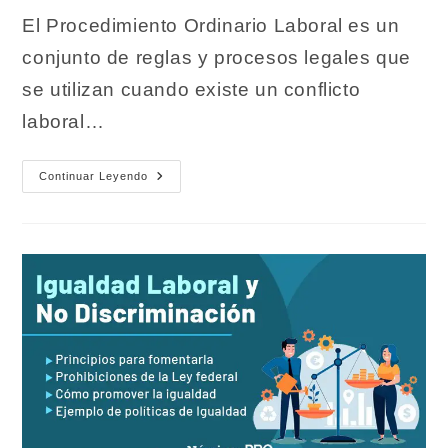
entrada:
entrada:
la
la
El Procedimiento Ordinario Laboral es un
entrada:
entrada:
conjunto de reglas y procesos legales que
se utilizan cuando existe un conflicto
laboral…
Procedimiento
Continuar Leyendo
Ordinario
Laboral.
Qué
Es
Y
Cuando
Aplica