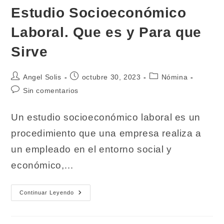
Estudio Socioeconómico
Laboral. Que es y Para que
Sirve
Autor
Publicación
Categoría
Angel Solis
octubre 30, 2023
Nómina
de
de
de
Comentarios
Sin comentarios
la
la
la
de
entrada:
entrada:
entrada:
la
Un estudio socioeconómico laboral es un
entrada:
procedimiento que una empresa realiza a
un empleado en el entorno social y
económico,…
Estudio
Continuar Leyendo
Socioeconómico
Laboral.
Que
Es