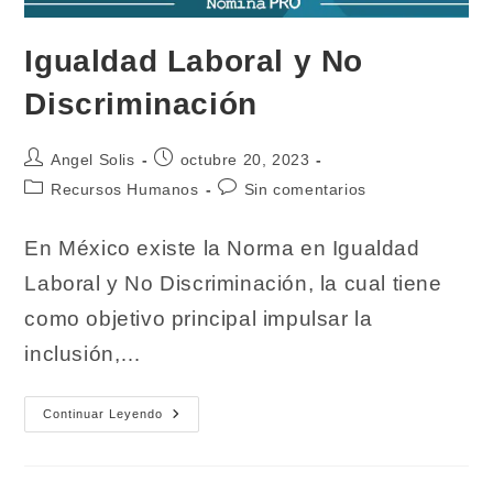
Igualdad Laboral y No
Discriminación
Autor
Publicación
Angel Solis
octubre 20, 2023
de
de
Categoría
Comentarios
Recursos Humanos
Sin comentarios
la
la
de
de
entrada:
entrada:
la
la
En México existe la Norma en Igualdad
entrada:
entrada:
Laboral y No Discriminación, la cual tiene
como objetivo principal impulsar la
inclusión,…
Igualdad
Continuar Leyendo
Laboral
Y
No
Discriminación