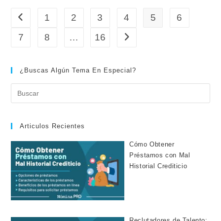
1
2
3
4
5
6
Ir a la página anterior
7
8
…
16
Ir a la página siguiente
¿Buscas Algún Tema En Especial?
Articulos Recientes
Cómo Obtener
Préstamos con Mal
Historial Crediticio
Reclutadores de Talento: