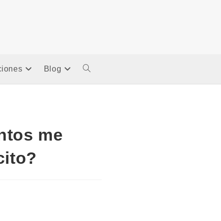
ciones
Blog
Alternar
Búsqueda
De
ntos me
cito?
La
Web