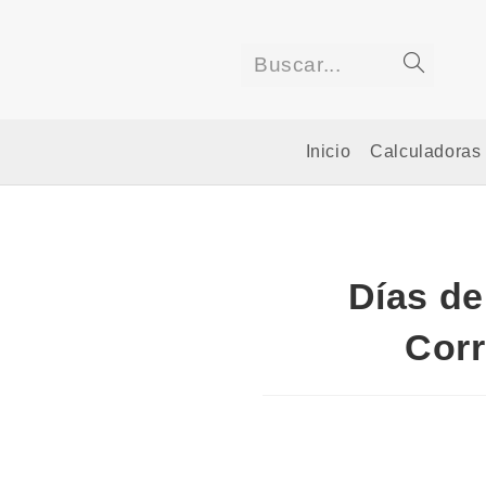
Saltar
al
contenido
Buscar...
Enviar
la
Inicio
Calculadoras
búsqued
Días d
Corr