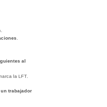
.
aciones
.
guientes al
arca la LFT.
 un trabajador