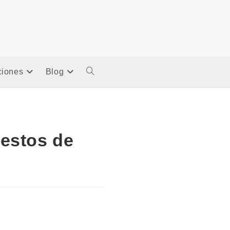
ciones
Blog
Alternar
Búsqueda
De
estos de
La
Web