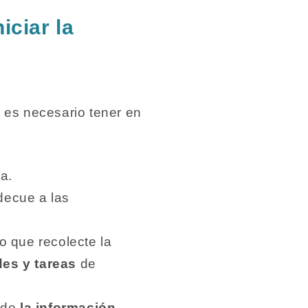
ciar la
, es necesario tener en
a.
ecue a las
o que recolecte la
des y tareas
de
onde
la información