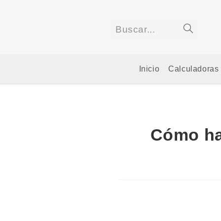
Saltar
al
contenido
Buscar...
Enviar
la
Inicio
Calculadoras
búsqued
Cómo ha