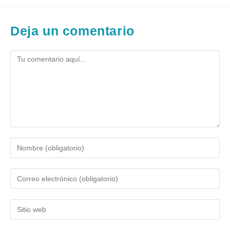
Deja un comentario
Comentario
Introduce
tu
nombre
Introduce
o
tu
nombre
dirección
de
Introduce
de
usuario
la
correo
para
URL