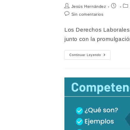
Autor
Publicaci
Cat
Jesús Hernández
de
de
de
Comentarios
Sin comentarios
la
la
la
de
entrada:
entrada:
ent
la
Los Derechos Laborales 
entrada:
junto con la promulgació
Derechos
Continuar Leyendo
Laborales
En
México.
Tipos
Y
Cómo
Aplican