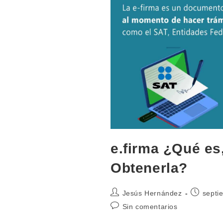
e.firma ¿Qué e
Obtenerla?
Autor
Publicaci
Jesús Hernández
septi
de
de
Comentarios
Sin comentarios
la
la
de