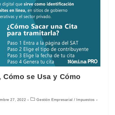
s, Cómo se Usa y Cómo
ón
Categoría
embre 27, 2022
Gestión Empresarial
/
Impuestos
de
la