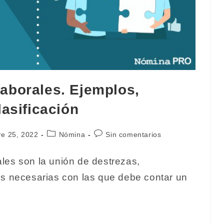
aborales. Ejemplos,
lasificación
ón
Categoría
Comentarios
re 25, 2022
Nómina
Sin comentarios
de
de
la
la
les son la unión de destrezas,
entrada:
entrada:
es necesarias con las que debe contar un
s