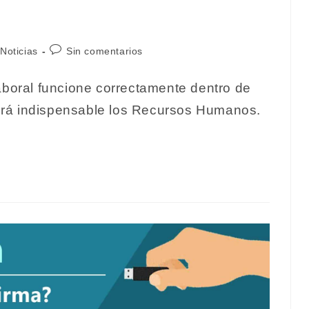
ón
egoría
Comentarios
Noticias
Sin comentarios
de
la
boral funcione correctamente dentro de
rada:
entrada:
rá indispensable los Recursos Humanos.