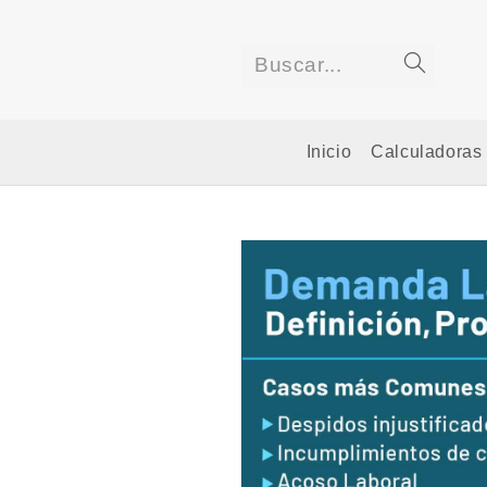
Saltar
al
contenido
Buscar...
Enviar
la
Inicio
Calculadoras
búsqued