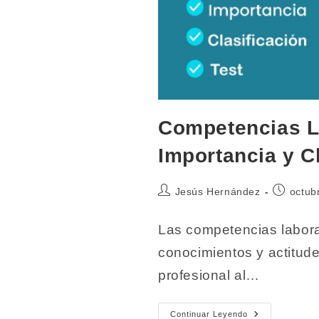
Competencias L
Importancia y C
Autor
Publicaci
Jesús Hernández
octub
de
de
la
la
Las competencias labora
entrada:
entrada:
conocimientos y actitud
profesional al…
Competencia
Continuar Leyendo