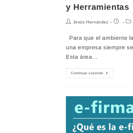
y Herramientas
Autor
Publicaci
Cat
Jesús Hernández
de
de
de
la
la
la
Para que el ambiente la
entrada:
entrada:
ent
una empresa siempre se
Esta área…
Recursos
Continuar Leyendo
Humanos.
Definición,
Funciones
Y
Herramientas