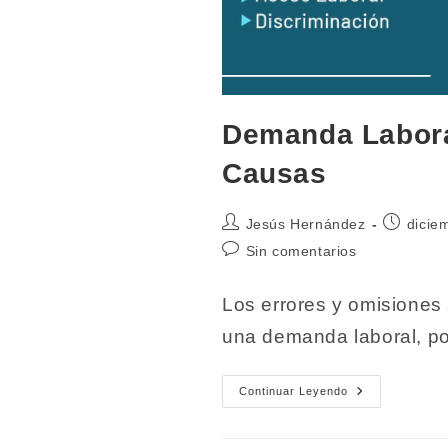
Demanda Laboral
Causas
Autor
Publicaci
Jesús Hernández
dicie
de
de
Comentarios
Sin comentarios
la
la
de
entrada:
entrada:
la
Los errores y omisiones 
entrada:
una demanda laboral, p
Demanda
Continuar Leyendo
Laboral.
Definición,
Proceso
Y