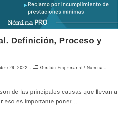
. Definición, Proceso y
ón
Categoría
mbre 29, 2022
Gestión Empresarial
/
Nómina
de
la
entrada:
son de las principales causas que llevan a
or eso es importante poner…