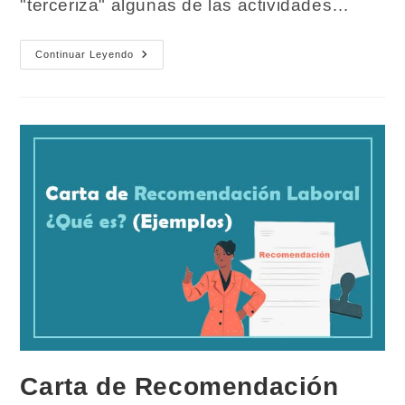
"terceriza" algunas de las actividades…
Outsourcing.
Continuar Leyendo
Qué
Es
Y
Modificaciones
Con
La
Reforma
Carta de Recomendación