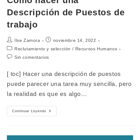
Cómo hacer una
Descripción de Puestos de
trabajo
Autor
Publicación
Ilse Zamora
noviembre 14, 2022
de
de
Categoría
Reclutamiento y selección
/
Recursos Humanos
la
la
de
Comentarios
Sin comentarios
entrada:
entrada:
la
de
entrada:
la
[ toc] Hacer una descripción de puestos
entrada:
puede parecer una tarea muy sencilla, pero
la realidad es que es algo…
Cómo
Continuar Leyendo
Hacer
Una
Descripción
De
Puestos
De