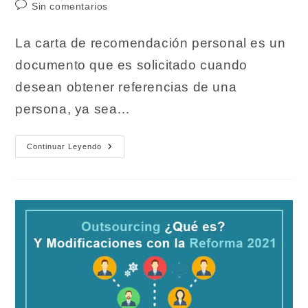
de
Comentarios
Sin comentarios
entrada:
entrada:
la
de
entrada:
la
La carta de recomendación personal es un
entrada:
documento que es solicitado cuando
desean obtener referencias de una
persona, ya sea…
Carta
Continuar Leyendo
De
Recomendación
Personal
(Ejemplos
Descargables)