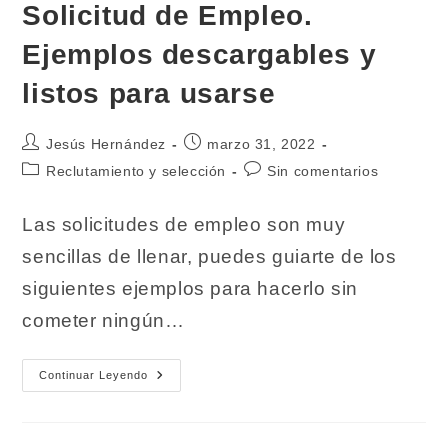
Descargable)
Solicitud de Empleo.
Ejemplos descargables y
listos para usarse
Autor
Publicación
Jesús Hernández
marzo 31, 2022
de
de
Categoría
Comentarios
Reclutamiento y selección
Sin comentarios
la
la
de
de
entrada:
entrada:
la
la
Las solicitudes de empleo son muy
entrada:
entrada:
sencillas de llenar, puedes guiarte de los
siguientes ejemplos para hacerlo sin
cometer ningún…
Solicitud
Continuar Leyendo
De
Empleo.
Ejemplos
Descargables
Y