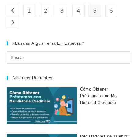
Listos
Para
1
2
3
4
5
6
Ir a la página anterior
Usarse
Ir a la página siguiente
¿Buscas Algún Tema En Especial?
Articulos Recientes
Cómo Obtener
Préstamos con Mal
Historial Crediticio
Reclutadores de Talento: