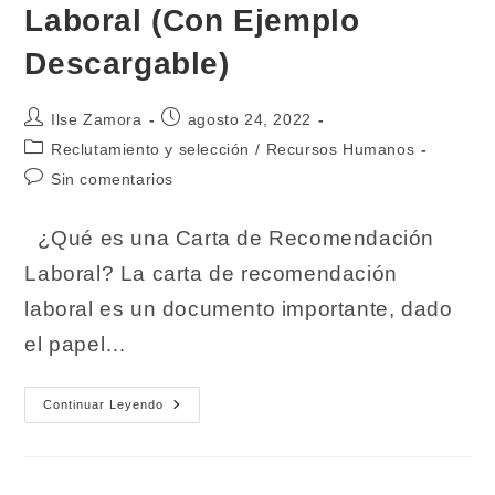
Laboral (Con Ejemplo
Descargable)
Autor
Publicación
Ilse Zamora
agosto 24, 2022
de
de
Categoría
Reclutamiento y selección
/
Recursos Humanos
la
la
de
Comentarios
Sin comentarios
entrada:
entrada:
la
de
entrada:
la
¿Qué es una Carta de Recomendación
entrada:
Laboral? La carta de recomendación
laboral es un documento importante, dado
el papel…
Carta
Continuar Leyendo
De
Recomendación
Laboral
(Con
Ejemplo