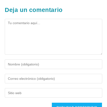
Deja un comentario
Comentario
Introduce
tu
nombre
Introduce
o
tu
nombre
dirección
de
Introduce
de
usuario
la
correo
para
URL
para
comentar