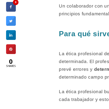
0
Un colaborador con un
principios fundamental
Para qué sirv
La ética profesional 
0
determinada. El profes
SHARES
prevé errores y
determ
determinado campo pr
La ética profesional b
cada trabajador y esto