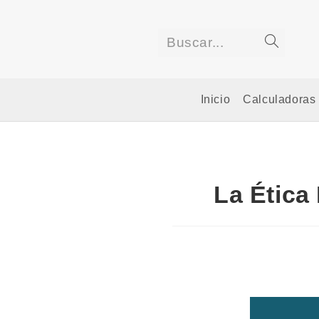
Saltar
al
contenido
Buscar...
Enviar
la
Inicio
Calculadoras
búsqued
La Ética