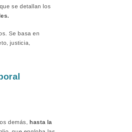
que se detallan los
les.
os. Se basa en
o, justicia,
boral
 los demás,
hasta la
plio, que engloba las