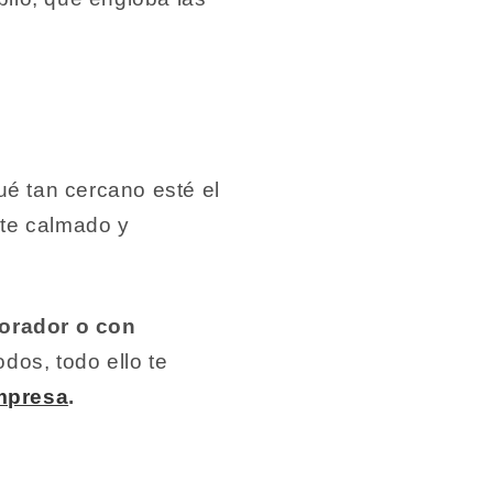
ué tan cercano esté el
nte calmado y
orador o con
odos, todo ello te
mpresa
.