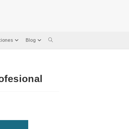
ciones
Blog
Alternar
Búsqueda
De
ofesional
La
Web