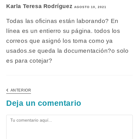
Karla Teresa Rodríguez
AGOSTO 10, 2021
Todas las oficinas están laborando? En
línea es un entierro su página. todos los
correos que asignó los toma como ya
usados.se queda la documentación?o solo
es para cotejar?
Navegación
COMENTARIO
ANTERIOR
de
ANTERIOR
comentarios
Deja un comentario
Comentario