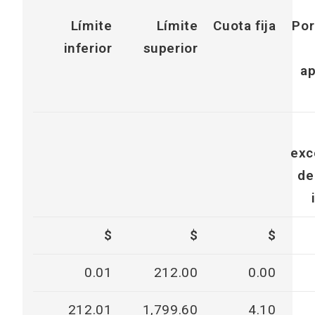
Límite
Límite
Cuota fija
Por
inferior
superior
ap
exc
de
$
$
$
0.01
212.00
0.00
212.01
1,799.60
4.10