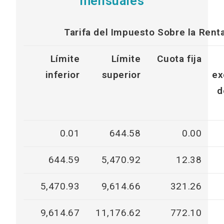
mensuales
Tarifa del Impuesto Sobre la Rent
Límite
Límite
Cuota fija
inferior
superior
ex
d
0.01
644.58
0.00
644.59
5,470.92
12.38
5,470.93
9,614.66
321.26
9,614.67
11,176.62
772.10