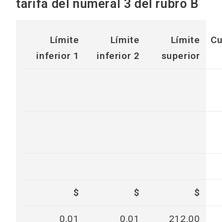
tarifa del numeral 3 del rubro B
Límite
Límite
Límite
Cu
inferior 1
inferior 2
superior
$
$
$
0.01
0.01
212.00