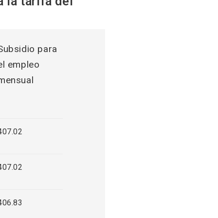
 la tarifa del
Subsidio para
el empleo
mensual
407.02
407.02
406.83