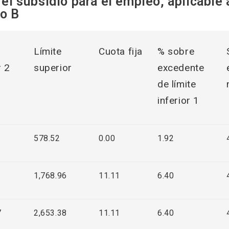
el subsidio para el empleo, aplicable a
ro B
Límite
Cuota fija
% sobre
r 2
superior
excedente
de límite
inferior 1
578.52
0.00
1.92
1,768.96
11.11
6.40
7
2,653.38
11.11
6.40