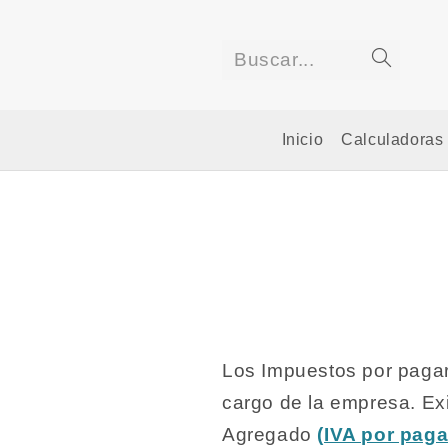
Saltar
al
contenido
Buscar...
Enviar
la
Inicio
Calculadoras
búsqued
Los Impuestos por pagar
cargo de la empresa. Exi
Agregado
(
IVA por paga