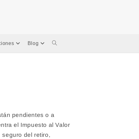
ciones
Blog
Alternar
Búsqueda
De
La
tán pendientes o a
Web
ntra el Impuesto al Valor
 seguro del retiro,