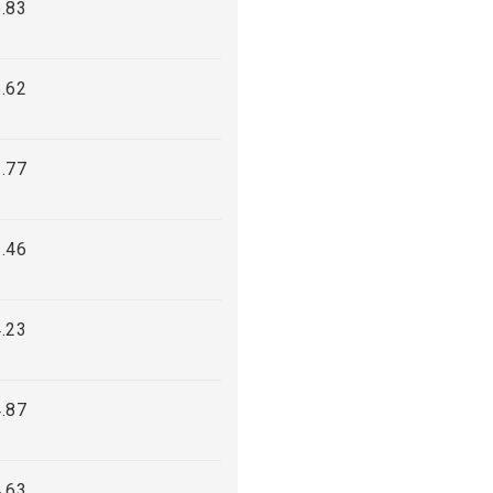
.83
.62
.77
.46
.23
.87
.63